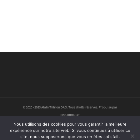
© 2020 - 2023 Alain Thirion DAO. Tous droits réservés. Propulsé par
BeeComputer
Nous utilisons des cookies pour vous garantir la meilleure
Politique de confidentialité
expérience sur notre site web. Si vous continuez à utiliser ce
site, nous supposerons que vous en êtes satisfait.
Mentions légales et conditions d’utilisation du site