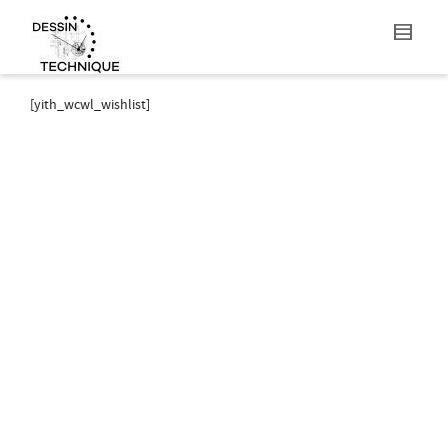
[yith_wcwl_wishlist]