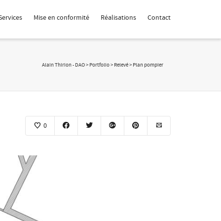
Services
Mise en conformité
Réalisations
Contact
Alain Thirion - DAO
>
Portfolio
>
Relevé
>
Plan pompier
0