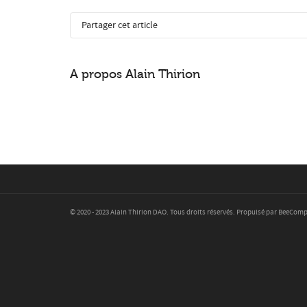
Partager cet article
A propos
Alain Thirion
© 2020 - 2023 Alain Thirion DAO. Tous droits réservés. Propulsé par BeeCom