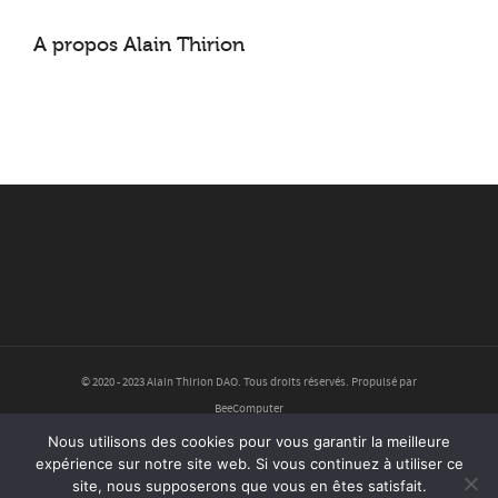
A propos
Alain Thirion
© 2020 - 2023 Alain Thirion DAO. Tous droits réservés. Propulsé par
BeeComputer
Nous utilisons des cookies pour vous garantir la meilleure
Politique de confidentialité
expérience sur notre site web. Si vous continuez à utiliser ce
site, nous supposerons que vous en êtes satisfait.
Mentions légales et conditions d’utilisation du site